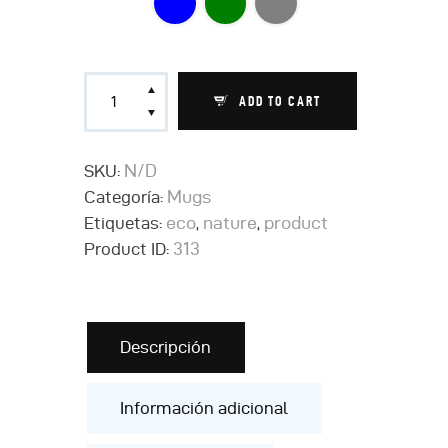
ADD TO CART
N/D
SKU:
Mugs
Categoría:
eco
nature
product
Etiquetas:
,
,
313
Product ID:
Descripción
Información adicional