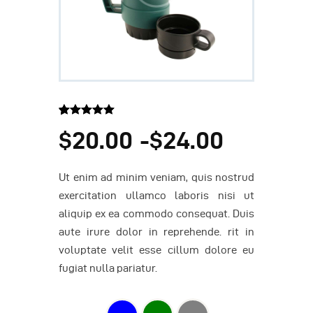
Valorado
1
$
20
.
00
$
24
.
00
-
5.00
sobre
5 basado
en
puntuación
de cliente
Ut enim ad minim veniam, quis nostrud
exercitation ullamco laboris nisi ut
aliquip ex ea commodo consequat. Duis
aute irure dolor in reprehende. rit in
voluptate velit esse cillum dolore eu
fugiat nulla pariatur.
COLOR