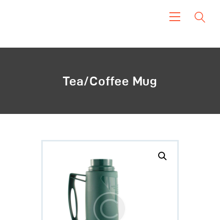
Inicio
Cómo Iniciar
Blog
Tea/Coffee Mug
Petitions
Our History
Contacto