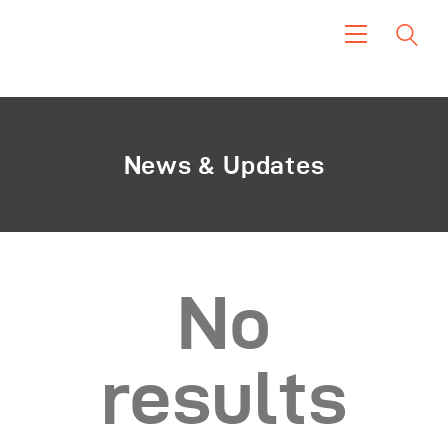
Inicio
Cómo Iniciar
Blog
News & Updates
Petitions
Our History
Contacto
No
results